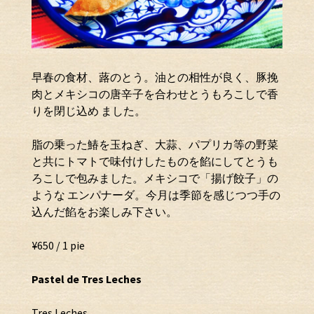
早春の食材、蕗のとう。油との相性が良く、豚挽
肉とメキシコの唐辛子を合わせとうもろこしで香
りを閉じ込め ました。
脂の乗った鰆を玉ねぎ、大蒜、パプリカ等の野菜
と共にトマトで味付けしたものを餡にしてとうも
ろこしで包みました。メキシコで「揚げ餃子」の
ような エンパナーダ。今月は季節を感じつつ手の
込んだ餡をお楽しみ下さい。
¥650 / 1 pie
Pastel de Tres Leches
Tres Leches