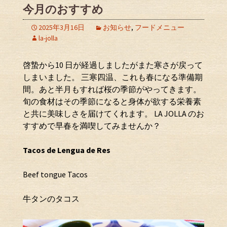
今月のおすすめ
2025年3月16日
お知らせ
,
フードメニュー
la-jolla
啓蟄から10 日が経過しましたがまた寒さが戻って
しまいました。 三寒四温、これも春になる準備期
間。あと半月もすれば桜の季節がやってきます。
旬の食材はその季節になると身体が欲する栄養素
と共に美味しさを届けてくれます。 LA JOLLA のお
すすめで早春を満喫してみませんか？
Tacos de Lengua de Res
Beef tongue Tacos
牛タンのタコス