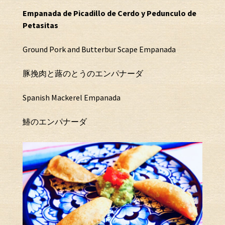
Empanada de Picadillo de Cerdo y Pedunculo de
Petasitas
Ground Pork and Butterbur Scape Empanada
豚挽肉と蕗のとうのエンパナーダ
Spanish Mackerel Empanada
鰆のエンパナーダ