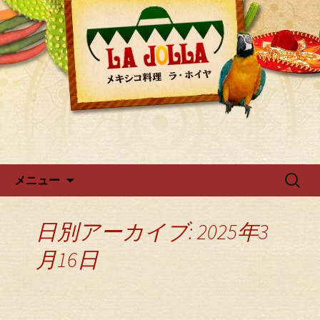
ラ・ホイヤからのお知らせ
広尾・麻布のメキシカン「ラ・
ホイヤ」
コンテンツへ移動
検
メニュー
索:
日別アーカイブ: 2025年3
月16日