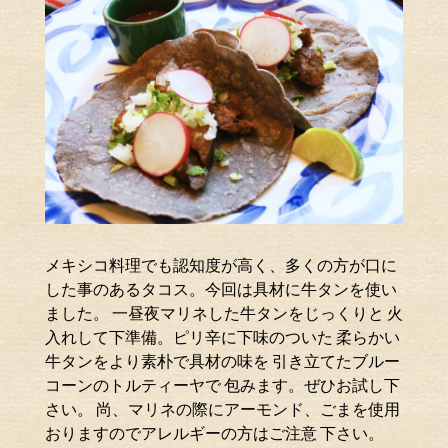
メキシコ料理でも認知度が高く、多くの方が口に
した事のあるタコス。今回は具材に牛タンを使い
ました。 一昼夜マリネした牛タンをじっくりと 火
入れして下準備。ピリ辛に下味のついた 柔らかい
牛タンをより素朴で具材の味を 引き立てたブルー
コーンのトルティーヤで 包みます。ぜひお試し下
さい。 尚、マリネの際にアーモンド、ごまを使用
おりますのでアレルギーの方はご注意 下さい。