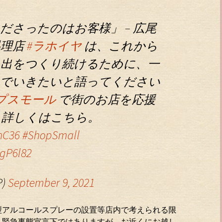
ださったのはお客様」 – 広尾
料理店
#ラホイヤ
は、これから
い出をつくり続けるために、一
んでいきたいと語ってください
プスモール
で街のお店を応援
。詳しくはこちら。
hC36
#ShopSmall
dgP6l82
P)
September 9, 2021
型アルコールスプレーの設置等店内で考えられる限
。緊急事態宣言下ではありますが、お近くにお越し