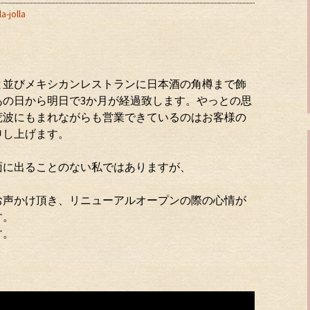
la-jolla
と並びメキシカンレストランに日本酒の角樽まで飾
あの日から明日で3か月が経過致します。やっとの思
荒波にもまれながらも営業できているのはお客様の
申し上げます。
面に出ることのない私ではありますが、
お声かけ頂き、リニューアルオープンの際の心情が
す。
す。