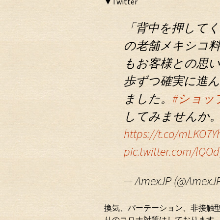
▼Twitter
「背中を押してく
の老舗メキシコ
もお客様との思
歩ずつ確実に進
ました。
#ショッ
してみませんか
https://t.co/mLKO7Y
pic.twitter.com/lQO
— AmexJP (@AmexJ
換気、パーテーション、非接触
りのコロナ対策はしております