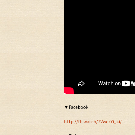
▼Facebook
http://fb.watch/7VwczYi_ki/