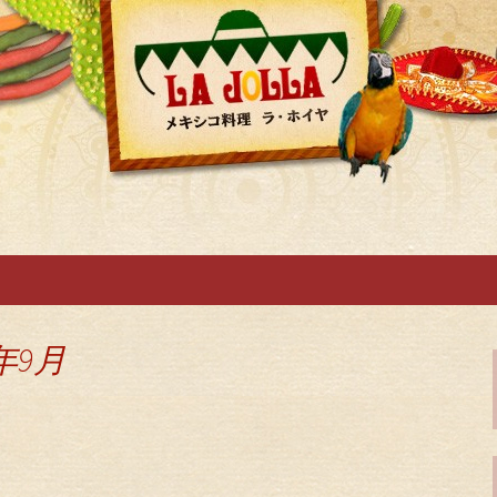
せ
布のメキシカン「
年9月