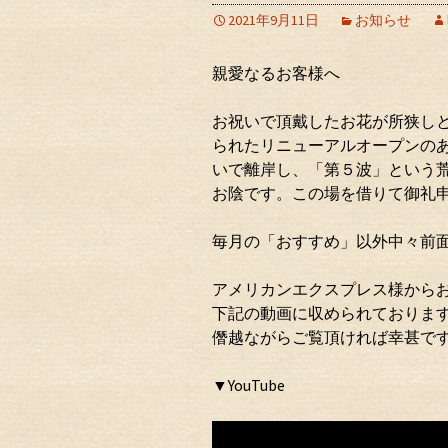
2021年9月11日
お知らせ
親愛なるお客様へ
お祝いで頂戴したお花が所狭し
られたリニューアルオープンの
いで離岸し、「第５波」という
お陰です。この場を借りて御礼
毎月の「おすすめ」以外中々前
アメリカンエクスプレス様から
下記の動画に収められておりま
僭越ながらご覧頂ければ幸甚で
▼YouTube