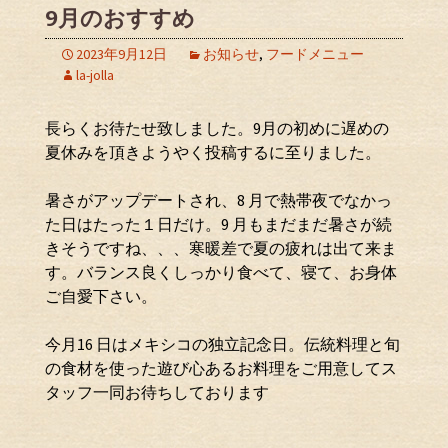
9月のおすすめ
2023年9月12日
お知らせ
,
フードメニュー
la-jolla
長らくお待たせ致しました。9月の初めに遅めの
夏休みを頂きようやく投稿するに至りました。
暑さがアップデートされ、8 月で熱帯夜でなかっ
た日はたった１日だけ。9 月もまだまだ暑さが続
きそうですね、、、寒暖差で夏の疲れは出て来ま
す。バランス良くしっかり食べて、寝て、お身体
ご自愛下さい。
今月16 日はメキシコの独立記念日。伝統料理と旬
の食材を使った遊び心あるお料理をご用意してス
タッフ一同お待ちしております