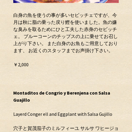
白身の魚を使うの事が多いセビッチェですが、今
月は秋に脂の乗った戻り鰹を使いました。魚の嫌
な臭みを取るためにひと工夫した赤身のセビッチ
ェ。 ブルーコーンのチップスの上に乗せてお召し
上がり下さい。 また白身のお魚もご用意しており
ます、 お近くのスタッフまでお声掛け下さい。
￥2,000
Montaditos de Congrio y Berenjena con Salsa
Guajillo
Layerd Conger ell and Eggplant with Salsa Gujillo
穴子と賀茂茄子のミルフィーユ サルサ ワヒージョ