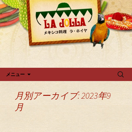
ラ・ホイヤからのお知らせ
広尾・麻布のメキシカン「ラ・
ホイヤ」
コンテンツへ移動
検
メニュー
索:
月別アーカイブ: 2023年9
月