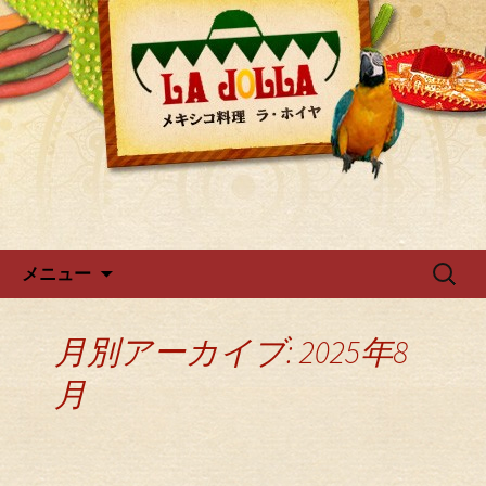
ラ・ホイヤからのお知らせ
広尾・麻布のメキシカン「ラ・
ホイヤ」
コンテンツへ移動
検
メニュー
索:
月別アーカイブ: 2025年8
月