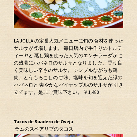
LA JOLLA の定番人気メニューに旬の 食材を使った
サルサが登場します。 毎日店内で手作りのトルテ
ィーヤと 蒸し鶏を使った人気のエンチラーダが こ
の残暑にハバネロのサルサとなりまし た。香り良
く美味しい辛さのサルサ。 シンプルながらも鶏
肉、とうもろこしの 甘味、塩味を旬を迎えた緑の
ハバネロと 爽やかなパイナップルのサルサが 引き
立てます。是非ご賞味下さい。 ￥1,480
Tacos de Suadero de Oveja
ラムのスペアリブのタコス