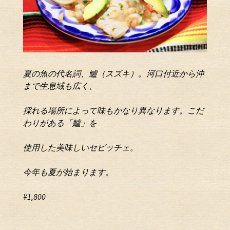
夏の魚の代名詞、鱸（スズキ）。
河口付近から沖
まで生息域も広く、
採れる場所によって味もかなり
異なります。こだ
わりがある「鱸」を
使用した美味しいセビッチェ。
今年も夏が始まります。
¥1,800