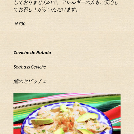
しておりませんので、アレルギーの方も
ご安心し
てお召し上がりいただけます。
￥700
C
e
v
i
c
h
e
d
e
R
o
b
a
l
o
Seabass Ceviche
鱸のセビッチェ