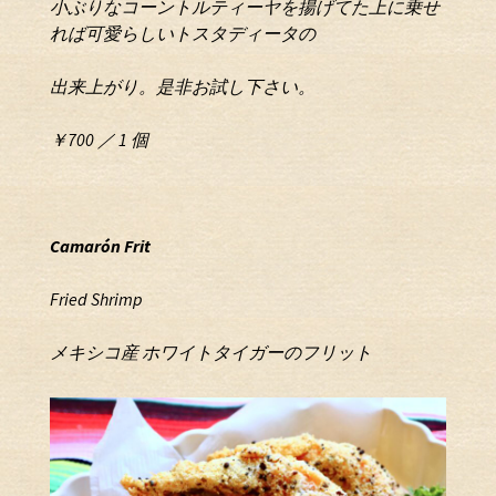
小ぶりなコーントルティーヤを揚げてた上に
乗せ
れば可愛らしいトスタディータの
出来上がり。是非お試し下さい。
￥700 ／ 1 個
C
a
m
a
r
ó
n
F
r
i
t
Fried Shrimp
メキシコ産 ホワイトタイガーのフリット