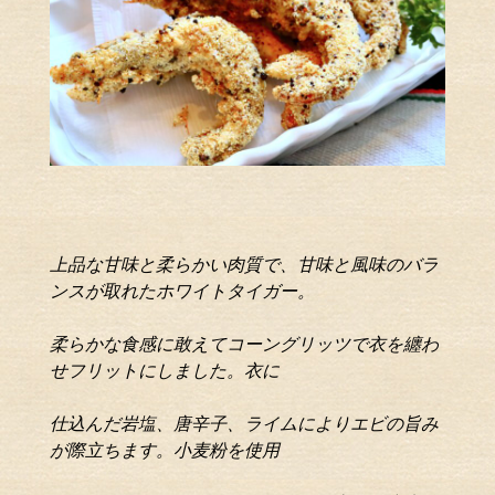
上品な甘味と柔らかい肉質で、甘味と風味
のバラ
ンスが取れたホワイトタイガー。
柔らかな食感に敢えてコーングリッツで
衣を纏わ
せフリットにしました。衣に
仕込んだ岩塩、唐辛子、ライムにより
エビの旨み
が際立ちます。小麦粉を使用