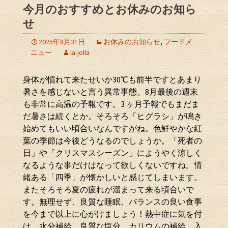
今月のおすすめとお休みのお知ら
せ
2025年8月31日
お休みのお知らせ
,
フードメ
ニュー
la-jolla
身体が慣れて来たせいか30℃も前半ですとあまり
暑さを感じないと言う異常事態。8月最後の週末
も非常に高温の予報です。3 ヶ月予報でもまだま
だ暑さは続くとか。そろそろ「ヒグラシ」が鳴き
始めてもいい頃合いなんですがね。色鮮やかな紅
葉の季節は今後どうなるのでしょうか。「死者の
日」や「クリスマスシーズン」にようやく涼しく
なるような事だけはなって欲しくないですね。情
緒ある「四季」が懐かしいと感じてしまいます。
またそろそろ夏の疲れが溜まって来る頃合いで
す。無理せず、良質な睡眠、バランスの良い食事
を今まで以上に心がけましょう！熱中症に気を付
け、水分補給、良質な塩分、カリウムの補給、入