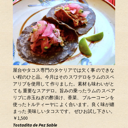
屋台やタコス専門のタケリアでは欠く事 のできな
い程のひと品。今月はその スワデロをラムのスペ
アリブを使用して 作りました。素材も味わいがと
ても 重要なスアデロ。旨みの乗ったラムの スペア
リブに赤玉ねぎの酢漬け、香菜、 ブルーコーンを
使ったトルティーヤに よく合います。良く味が纏
まった 美味しいタコスです。 ぜひお試し下さい。
￥1,500
T
o
s
t
a
d
i
t
a
d
e
P
e
z
S
a
b
l
e