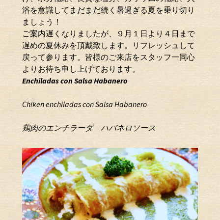
浴を意識してまだまだ続く暑過ぎる夏を乗り切り
ましょう！
ご案内遅くなりましたが、９月１日より４日まで
遅めの夏休みを頂戴致します。リフレッシュして
戻って参ります。皆様のご来店をスタッフ一同心
よりお待ち申し上げております。
E
n
c
h
i
l
a
d
a
s
c
o
n
S
a
l
s
a
H
a
b
a
n
e
r
o
Chiken enchiladas con Salsa Habanero
鶏肉のエンチラーダ ハバネロソース