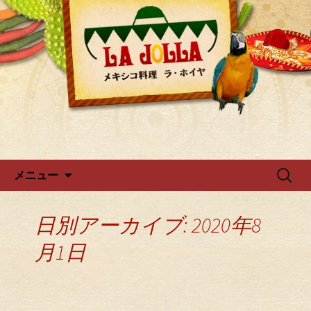
ラ・ホイヤからのお知らせ
広尾・麻布のメキシカン「ラ・
ホイヤ」
コンテンツへ移動
検
メニュー
索:
日別アーカイブ: 2020年8
月1日