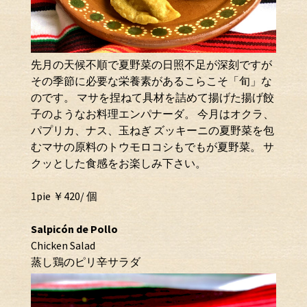
先月の天候不順で夏野菜の日照不足が深刻ですが
その季節に必要な栄養素があるこらこそ「旬」な
のです。 マサを捏ねて具材を詰めて揚げた揚げ餃
子のようなお料理エンパナーダ。 今月はオクラ、
パプリカ、ナス、玉ねぎ ズッキーニの夏野菜を包
むマサの原料のトウモロコシもでもが夏野菜。 サ
クッとした食感をお楽しみ下さい。
1pie ￥420/ 個
Salpicón de Pollo
Chicken Salad
蒸し鶏のピリ辛サラダ