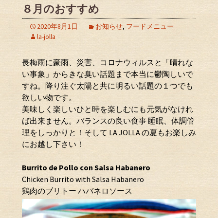
８月のおすすめ
2020年8月1日
お知らせ
,
フードメニュー
la-jolla
長梅雨に豪雨、災害、コロナウィルスと「晴れな
い事象」からきな臭い話題まで本当に鬱陶しいで
すね。降り注ぐ太陽と共に明るい話題の１つでも
欲しい物です。
美味しく楽しいひと時を楽しむにも元気がなけれ
ば出来ません。バランスの良い食事 睡眠、体調管
理をしっかりと！そして LA JOLLA の夏もお楽しみ
にお越し下さい！
Burrito de Pollo con Salsa Habanero
Chicken Burrito with Salsa Habanero
鶏肉のブリトー ハバネロソース