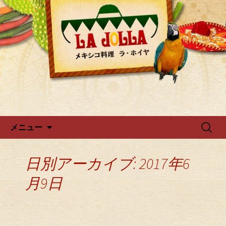
ラ・ホイヤからのお知らせ
広尾・麻布のメキシカン「ラ・
ホイヤ」
コンテンツへ移動
検
メニュー
索:
日別アーカイブ: 2017年6
月9日