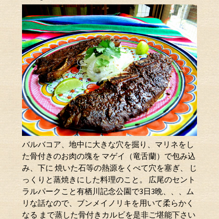
バルバコア、地中に大きな穴を掘り、マリネをし
た骨付きのお肉の塊を マゲイ（竜舌蘭）で包み込
み、下に 焼いた石等の熱源をくべて穴を塞ぎ、 じ
っくりと蒸焼きにした料理のこと。 広尾のセント
ラルパークこと有栖川記念公園で3日3晩、、、ム
リな話なので、ブンメイノリキを用いて柔らかく
なる まで蒸した骨付きカルビを是非ご堪能下さい