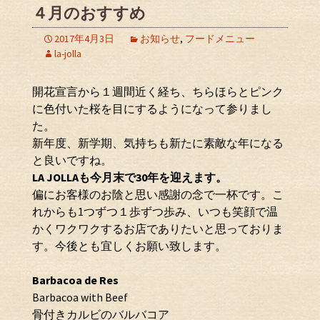
４月のおすすめ
2017年4月3日
お知らせ
,
フードメニュー
la-jolla
開花宣言から１週間近く経ち、ちらほらとピンク
に色付いた桜を目にするようになって参りまし
た。
新年度、新学期、気持ちも新たに素敵な年になる
と良いですね。
LA JOLLAも今月末で30年を迎えます。
偏にお客様のお陰と思い感謝の念で一杯です。こ
れからも1つずつ１歩ずつ歩み、いつも笑顔で温
かくワクワクするお店でありたいと思っておりま
す。今後とも宜しくお願い致します。
Barbacoa de Res
Barbacoa with Beef
骨付きカルビのバルバコア