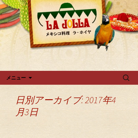
ラ・ホイヤからのお知らせ
広尾・麻布のメキシカン「ラ・
ホイヤ」
コンテンツへ移動
検
メニュー
索:
日別アーカイブ: 2017年4
月3日