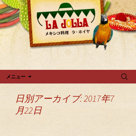
ラ・ホイヤからのお知らせ
広尾・麻布のメキシカン「ラ・
ホイヤ」
コンテンツへ移動
検
メニュー
索:
日別アーカイブ: 2017年7
月22日