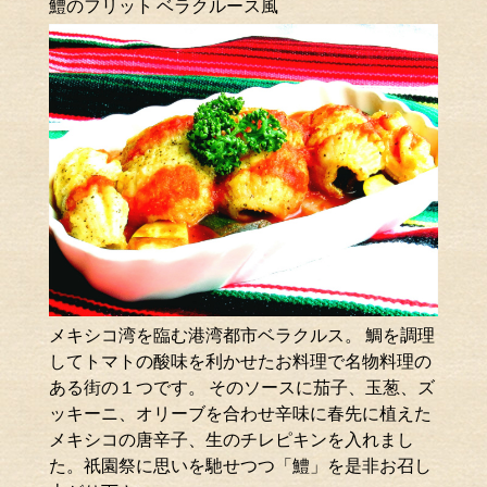
鱧のフリット ベラクルース風
メキシコ湾を臨む港湾都市ベラクルス。 鯛を調理
してトマトの酸味を利かせたお料理で名物料理の
ある街の１つです。 そのソースに茄子、玉葱、ズ
ッキーニ、オリーブを合わせ辛味に春先に植えた
メキシコの唐辛子、生のチレピキンを入れまし
た。祇園祭に思いを馳せつつ「鱧」を是非お召し