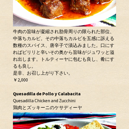
牛肉の旨味が凝縮され肋骨周りの限られた部位、
中落ちカルビ。その中落ちカルビを五感に訴える
数種のスパイス、唐辛子で漬込みました。口にす
ればピリリと辛いその奥から旨味がジュワッと溢
れ出します。トルティーヤに包むも良し、肴にす
るも良し。
是非、お召し上がり下さい。
￥2,000
Quesadilla de Pollo y Calabacita
Quesadilla Chicken and Zucchini
鶏肉とズッキーニのケサディーヤ