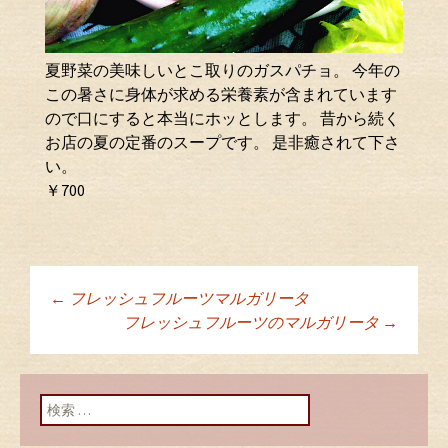
夏野菜の美味しいとこ取りのガスパチョ。 今年の
この暑さに身体が求める栄養素が含まれています
ので口にすると本当にホッとします。 昔から続く
お店の夏の定番のスープです。 是非癒されて下さ
い。
￥700
←
フレッシュフルーツマルガリータ
投稿ナビゲーショ
フレッシュフルーツのマルガリータ
→
ン
検索: